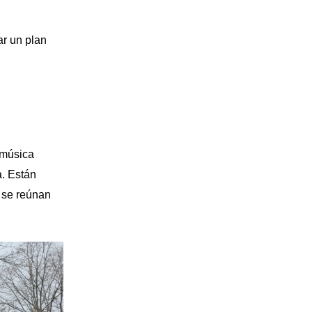
ar un plan
 música
a. Están
e se reúnan