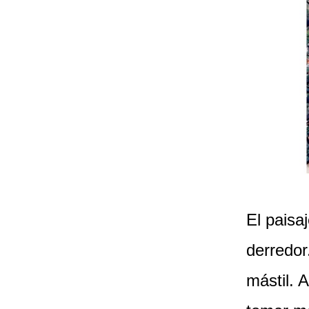
El paisa
derredor
mástil. 