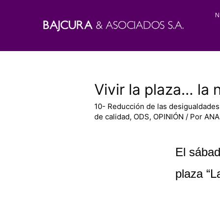
N
Vivir la plaza… l
10- Reducción de las desigualdades
de calidad
,
ODS
,
OPINIÓN
/ Por
ANA
El sábad
plaza “L