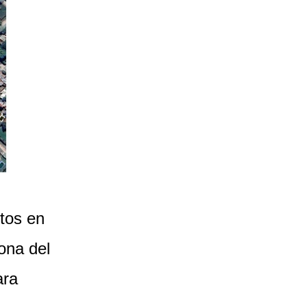
stos en
zona del
ara