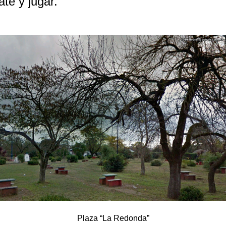
te y jugar.
Plaza “La Redonda”