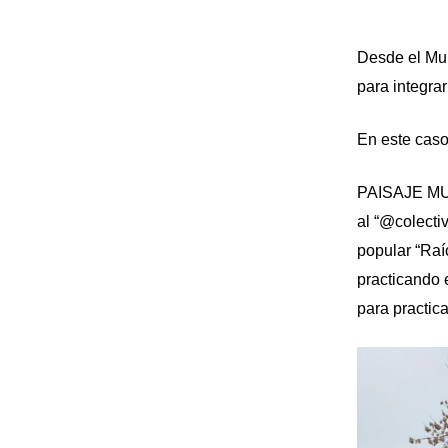
Desde el Mun
para integrar
En este caso
PAISAJE MUS
al “@colecti
popular “Raí
practicando 
para practi