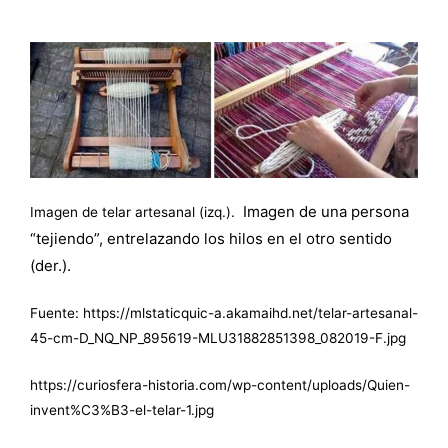
Imagen de una persona
Imagen de telar artesanal (izq.).
“tejiendo”, entrelazando los hilos en el otro sentido
(der.).
Fuente:
https://mlstaticquic-a.akamaihd.net/telar-artesanal-
45-cm-D_NQ_NP_895619-MLU31882851398_082019-F.jpg
https://curiosfera-historia.com/wp-content/uploads/Quien-
invent%C3%B3-el-telar-1.jpg