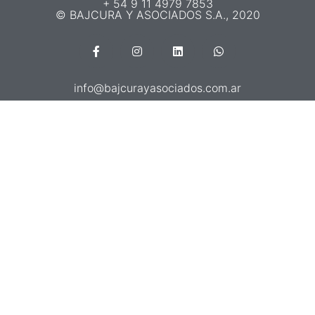
+ 54 9 11 4979 7853
© BAJCURA Y ASOCIADOS S.A., 2020
info@bajcurayasociados.com.ar