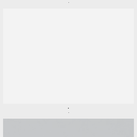
.
.
.