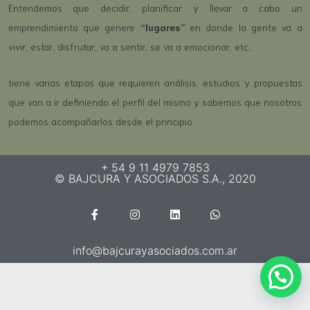
Entendemos que decidir, planificar y llevar a cabo un
emprendimiento que genere
“lugares”
en donde la gente va a
vivir, estar, disfrutar, va a sentir, se va a emocionar, etc.,
tiene varias etapas que requieren análisis, estudios y propuestas
que van a ir definiendo el perfil del mismo y sabemos que nosotros
podemos acompañarlos desde el principio.
+ 54 9 11 4979 7853
© BAJCURA Y ASOCIADOS S.A., 2020
info@bajcurayasociados.com.ar