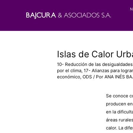
N
Islas de Calor Ur
10- Reducción de las desigualdades
por el clima
,
17- Alianzas para lograr
económico
,
ODS
/ Por
ANA INÉS B
Se conoce co
producen en 
en la dificul
áreas rurale
calor. La di