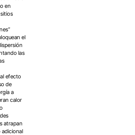
so en
sitios
nes”
bloquean el
 dispersión
entando las
as
al efecto
so de
rgía a
eran calor
to
ades
s atrapan
 adicional