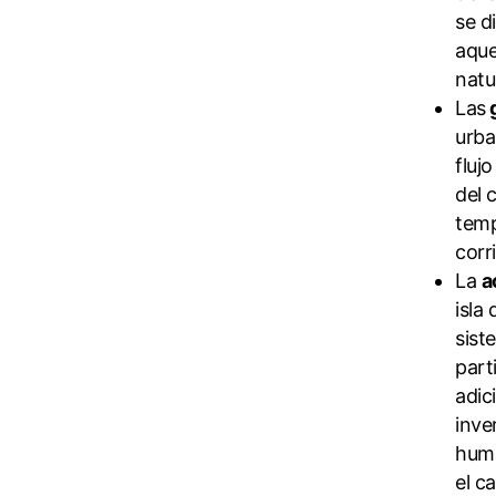
se d
aque
natu
Las
urba
flujo
del 
temp
corr
La
a
isla
sist
part
adic
inve
huma
el c