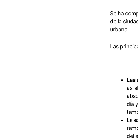
Se ha comp
de la ciuda
urbana.
Las princip
Las 
asfa
abso
día 
temp
La
e
remo
del 