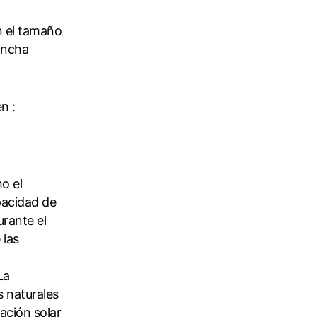
n el tamaño
ancha
n :
o el
apacidad de
urante el
 las
La
s naturales
ación solar