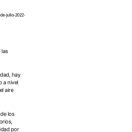
-de-julio-2022-
 las
udad, hay
 a nivel
l aire
de los
orios,
lidad por