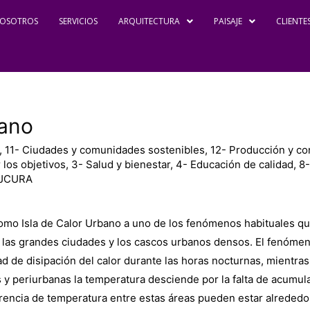
OSOTROS
SERVICIOS
ARQUITECTURA
PAISAJE
CLIENTE
bano
,
11- Ciudades y comunidades sostenibles
,
12- Producción y c
 los objetivos
,
3- Salud y bienestar
,
4- Educación de calidad
,
8-
AJCURA
mo Isla de Calor Urbano a uno de los fenómenos habituales q
las grandes ciudades y los cascos urbanos densos. El fenómen
tad de disipación del calor durante las horas nocturnas, mientras
s y periurbanas la temperatura desciende por la falta de acumul
ferencia de temperatura entre estas áreas pueden estar alrededor