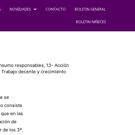
S
NOVEDADES
CONTACTO
BOLETIN GENERAL
BOLETIN NIÑECES
onsumo responsables
,
13- Acción
 Trabajo decente y crecimiento
ue se
o consiste
 que en las
ación de
 de los 3º.