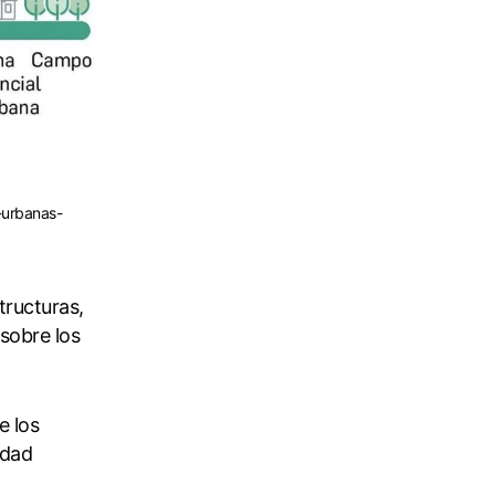
s-urbanas-
tructuras,
sobre los
e los
udad