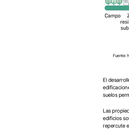
Fuente: h
El desarrol
edificacion
suelos per
Las propied
edificios s
repercute e