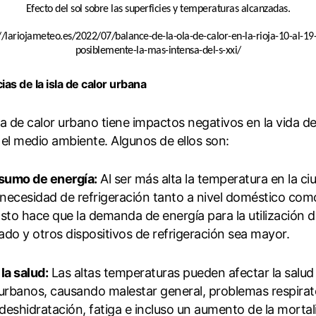
Efecto del sol sobre las superficies y temperaturas alcanzadas.
//lariojameteo.es/2022/07/balance-de-la-ola-de-calor-en-la-rioja-10-al-19
posiblemente-la-mas-intensa-del-s-xxi/
s de la isla de calor urbana
sla de calor urbano tiene impactos negativos en la vida de
el medio ambiente. Algunos de ellos son:
sumo de energía:
Al ser más alta la temperatura en la ci
ecesidad de refrigeración tanto a nivel doméstico como
 Esto hace que la demanda de energía para la utilización de
do y otros dispositivos de refrigeración sea mayor.
la salud:
Las altas temperaturas pueden afectar la salud 
urbanos, causando malestar general, problemas respirat
 deshidratación, fatiga e incluso un aumento de la morta