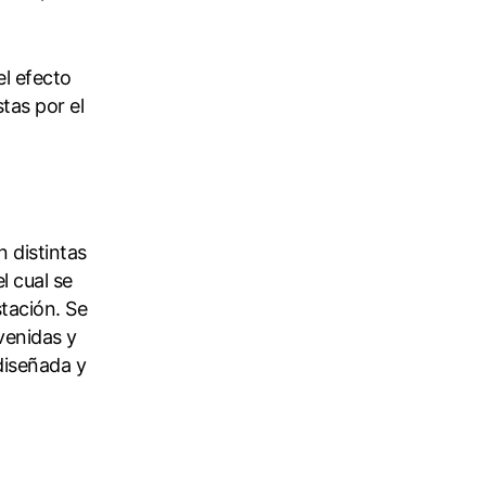
l efecto
tas por el
n distintas
l cual se
tación. Se
venidas y
diseñada y