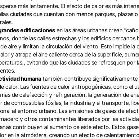
isperse más lentamente. El efecto de calor es más inten
llas ciudades que cuentan con menos parques, plazas o 
rales.
grandes edificaciones
en las áreas urbanas crean “caño
nos, donde las calles estrechas y los edificios cercanos 
 de aire y limitan la circulación del viento. Esto impide la
calor y atrapa el aire caliente cerca de la superficie, aum
eraturas., evitando que las ciudades se refresquen por l
ientes.
ctividad humana
también contribuye significativamente 
 de calor. Las fuentes de calor antropogénicas, como el u
emas de calefacción y refrigeración, la generación de ene
ir de combustibles fósiles, la industria y el transporte, lib
ional al entorno urbano
Las emisiones de gases de efec
.
rnadero y otros contaminantes liberados por las activid
nas contribuyen al aumento de este efecto. Estos gase
alor en la atmósfera, creando un efecto de calentamiento