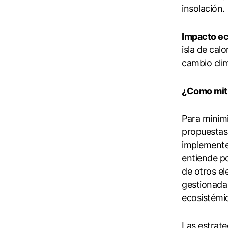
insolación.
Impacto e
isla de cal
cambio clim
¿Como mitig
Para minimi
propuestas 
implemente 
entiende po
de otros el
gestionada 
ecosistémi
Las estrate