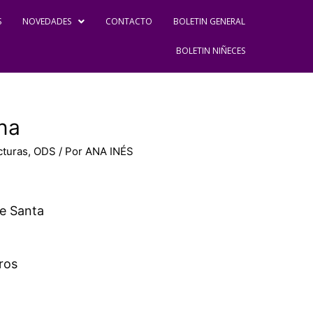
S
NOVEDADES
CONTACTO
BOLETIN GENERAL
BOLETIN NIÑECES
na
cturas
,
ODS
/ Por
ANA INÉS
de Santa
ros