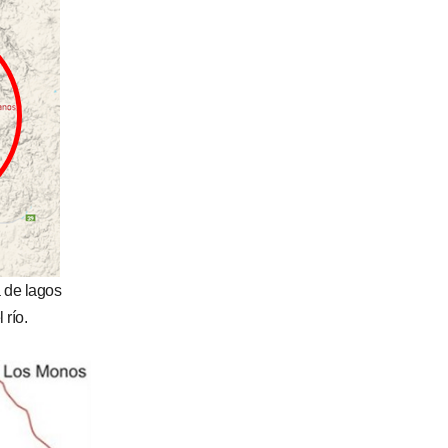
a de lagos
 río.