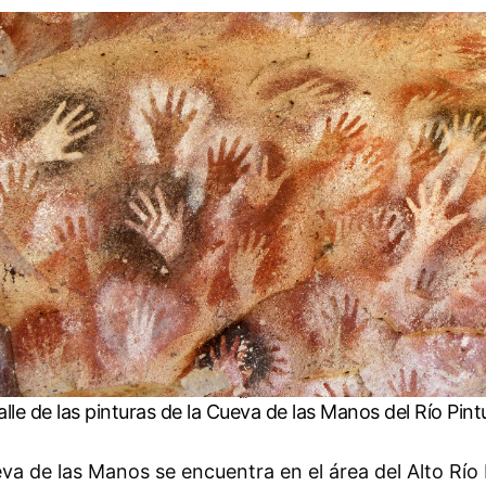
Detalle de las pinturas de la Cueva de las Manos del Río Pinturas
alle de las pinturas de la Cueva de las Manos del Río Pint
ueva de las Manos se encuentra en el área del Alto Río