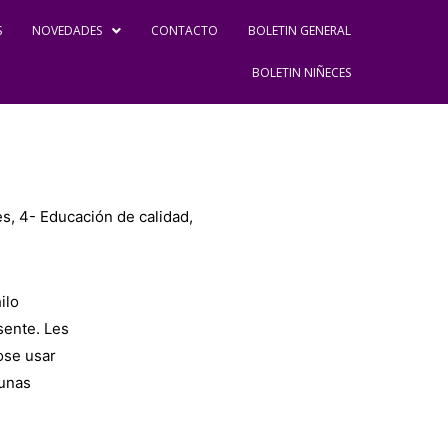
S
NOVEDADES
CONTACTO
BOLETIN GENERAL
BOLETIN NIÑECES
es
,
4- Educación de calidad
,
ilo
sente. Les
ose usar
gunas