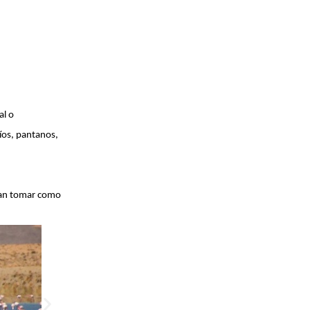
al o
íos, pantanos,
dan tomar como