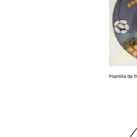
lantilla de
P