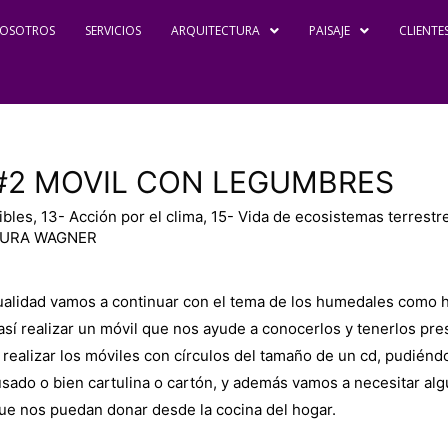
OSOTROS
SERVICIOS
ARQUITECTURA
PAISAJE
CLIENTE
#2 MOVIL CON LEGUMBRES
ibles
,
13- Acción por el clima
,
15- Vida de ecosistemas terrestr
AURA WAGNER
alidad vamos a continuar con el tema de los humedales como h
así realizar un móvil que nos ayude a conocerlos y tenerlos pre
ealizar los móviles con círculos del tamaño de un cd, pudiénd
sado o bien cartulina o cartón, y además vamos a necesitar al
e nos puedan donar desde la cocina del hogar.