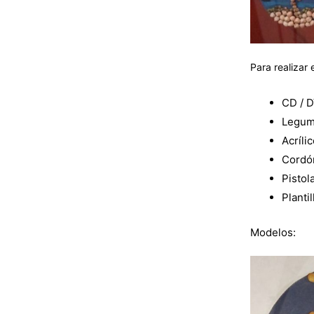
Para realizar 
CD / D
Legumb
Acríli
Cordón
Pistol
Planti
Modelos: