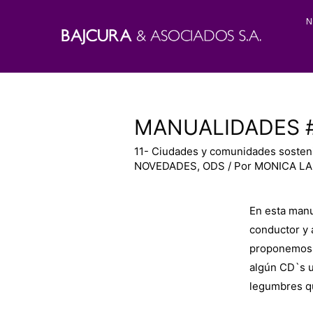
N
MANUALIDADES 
11- Ciudades y comunidades sosten
NOVEDADES
,
ODS
/ Por
MONICA L
En esta manu
conductor y 
proponemos r
algún CD`s u
legumbres qu