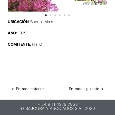
UBICACIÓN:
Buenos Aires.
AÑO:
1999
COMITENTE:
Flia. C
←
Entrada anterior
Entrada siguiente
→
+ 54 9 11 4979 7853
© BAJCURA Y ASOCIADOS S.A., 2020