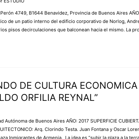
or
ESTUDIO
o Perón 4749, B1644 Benavidez, Provincia de Buenos Aires A
o de un patio interno del edificio corporativo de Norlog, Andrea
arios pisos decirculaciones que balconean hacia el mismo. La pr
ONDO DE CULTURA ECONOMICA
LDO ORFILIA REYNAL”
dad Autónoma de Buenos Aires AÑO: 2017 SUPERFICIE CUBIER
CTONICO: Arq. Clorindo Testa. Juan Fontana y Oscar Lorenti
 Inmigrantes de Armenia. La idea es “subir la plaza a la terraz