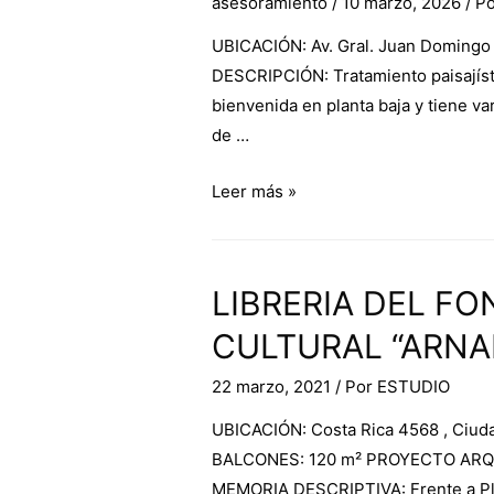
asesoramiento
/
10 marzo, 2026
/ P
UBICACIÓN: Av. Gral. Juan Doming
DESCRIPCIÓN: Tratamiento paisajístic
bienvenida en planta baja y tiene v
de …
Leer más »
LIBRERIA DEL F
CULTURAL “ARNA
22 marzo, 2021
/ Por
ESTUDIO
UBICACIÓN: Costa Rica 4568 , Ciu
BALCONES: 120 m² PROYECTO ARQUITE
MEMORIA DESCRIPTIVA: Frente a Plaza